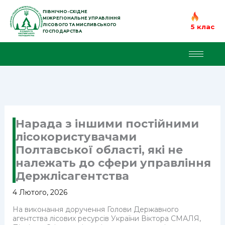
Перейти
до
ПІВНІЧНО-СХІДНЕ
МІЖРЕГІОНАЛЬНЕ УПРАВЛІННЯ
вмісту
ЛІСОВОГО ТА МИСЛИВСЬКОГО
5 клас
ГОСПОДАРСТВА
Нарада з іншими постійними
лісокористувачами
Полтавської області, які не
належать до сфери управління
Держлісагентства
4 Лютого, 2026
На виконання доручення Голови Державного
агентства лісових ресурсів України Віктора СМАЛЯ,