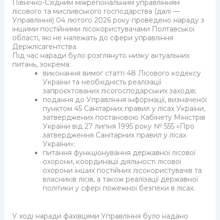
Північно-Східним міжрегіональним управлінням
лісового та мисливського господарства (далі —
Управління) 04 лютого 2026 року проведено нараду з
іншими постійними лісокористувачами Полтавської
області, які не належать до сфери управління
Держлісагентства.
Під час наради було розглянуто низку актуальних
питань, зокрема:
виконання вимог статті 48 Лісового кодексу
України та необхідність реалізації
запроєктованих лісогосподарських заходів;
подання до Управління інформації, визначеної
пунктом 45 Санітарних правил у лісах України,
затверджених постановою Кабінету Міністрів
України від 27 липня 1995 року № 555 «Про
затвердження Санітарних правил у лісах
України»;
питання функціонування державної лісової
охорони, координації діяльності лісової
охорони інших постійних лісокористувачів та
власників лісів, а також реалізації державної
політики у сфері пожежної безпеки в лісах.
У ході наради фахівцями Управління було надано