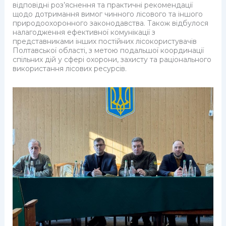
відповідні роз’яснення та практичні рекомендації
щодо дотримання вимог чинного лісового та іншого
природоохоронного законодавства. Також відбулося
налагодження ефективної комунікації з
представниками інших постійних лісокористувачів
Полтавської області, з метою подальшої координації
спільних дій у сфері охорони, захисту та раціонального
використання лісових ресурсів.