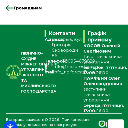
Громадянам
Контакти
Графік
Адреса:
м. Харків, вул.
прийому
Григорія
КОСОВ Олексій
Сковороди
Сергійович
ПІВНІЧНО-
86
Т.в.о. начальника
СХІДНЕ
Телефон:
+380954679829
управління
МІЖРЕГІОНАЛЬНЕ
E-
Info@ne.forest.gov.ua
вівторок, п’ятниця,
УПРАВЛІННЯ
mail:
info_ne.forest@ukr.net
13:00-16:00
ЛІСОВОГО
ПАРФЕНЯ Олег
ТА
Олександрович
МИСЛИВСЬКОГО
заступник
ГОСПОДАРСТВА
начальника
управління
середа, п’ятниця,
13:00-16:00
Всі права захищені ©
2026
. При копіюванні
матеріалу посилання на наш ресурс