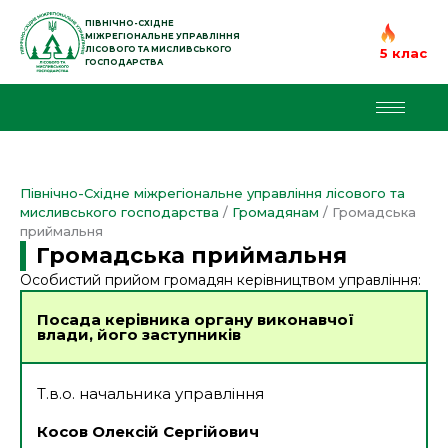
Перейти
до
ПІВНІЧНО-СХІДНЕ
МІЖРЕГІОНАЛЬНЕ УПРАВЛІННЯ
вмісту
ЛІСОВОГО ТА МИСЛИВСЬКОГО
5 клас
ГОСПОДАРСТВА
Північно-Східне міжрегіональне управління лісового та
мисливського господарства
/
Громадянам
/
Громадська
приймальня
Громадська приймальня
Особистий прийом громадян керівництвом управління:
Посада керівника органу виконавчої
влади, його заступників
Т.в.о. начальника управління
Косов Олексій Сергійович