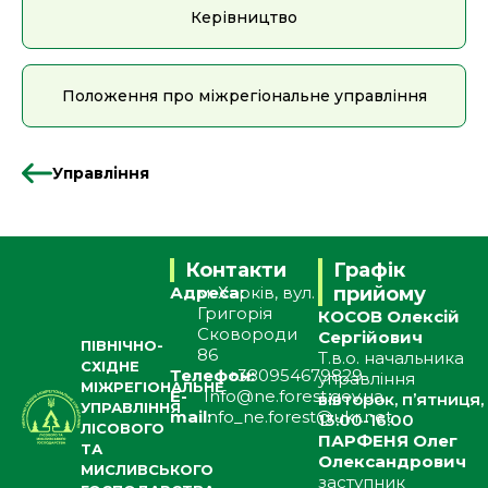
Керівництво
Положення про міжрегіональне управління
Управління
Контакти
Графік
Адреса:
м. Харків, вул.
прийому
Григорія
КОСОВ Олексій
Сковороди
Сергійович
ПІВНІЧНО-
86
Т.в.о. начальника
СХІДНЕ
Телефон:
+380954679829
управління
МІЖРЕГІОНАЛЬНЕ
E-
Info@ne.forest.gov.ua
вівторок, п’ятниця,
УПРАВЛІННЯ
mail:
info_ne.forest@ukr.net
13:00-16:00
ЛІСОВОГО
ПАРФЕНЯ Олег
ТА
Олександрович
МИСЛИВСЬКОГО
заступник