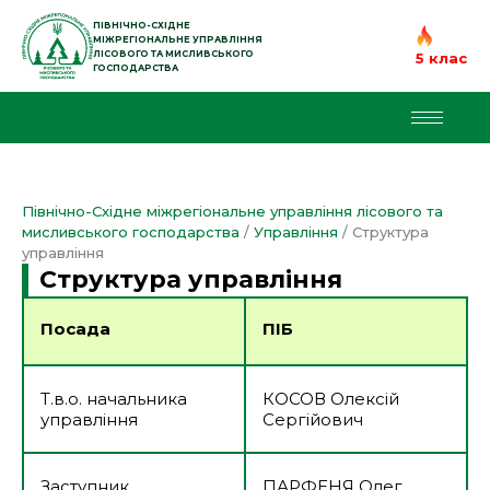
Перейти
до
ПІВНІЧНО-СХІДНЕ
МІЖРЕГІОНАЛЬНЕ УПРАВЛІННЯ
вмісту
ЛІСОВОГО ТА МИСЛИВСЬКОГО
5 клас
ГОСПОДАРСТВА
Північно-Східне міжрегіональне управління лісового та
мисливського господарства
/
Управління
/
Структура
управління
Структура управління
Посада
ПІБ
Т.в.о. начальника
КОСОВ Олексій
управління
Сергійович
Заступник
ПАРФЕНЯ Олег