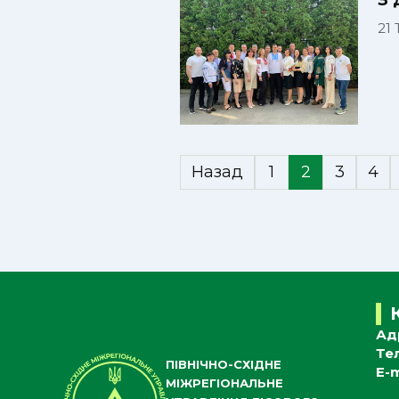
З 
21
Назад
1
2
3
4
Ад
Те
ПІВНІЧНО-СХІДНЕ
E-m
МІЖРЕГІОНАЛЬНЕ