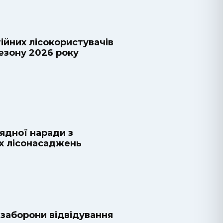
йних лісокористувачів
езону 2026 року
ядної наради з
их лісонасаджень
заборони відвідування