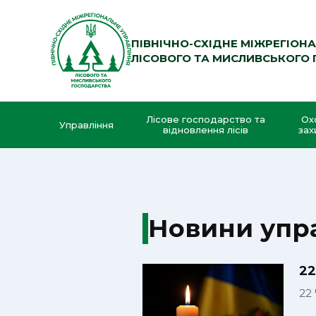
ПІВНІЧНО-СХІДНЕ МІЖРЕГІОН
ЛІСОВОГО ТА МИСЛИВСЬКОГО
Лісове господарство та
Ох
Управління
відновлення лісів
зах
Новини упр
22
22