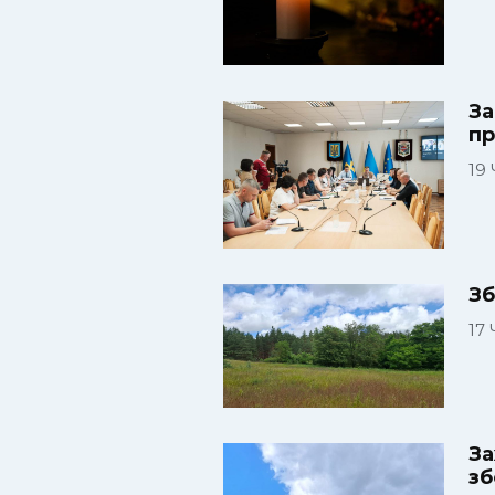
За
пр
19
Зб
17
За
зб