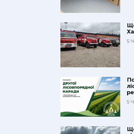
Що
Ха
5 
По
лі
ре
5 
Що