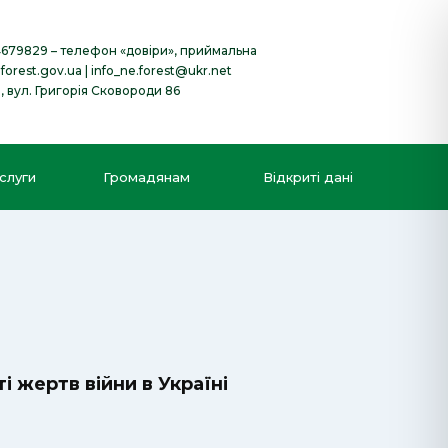
4679829
– телефон «довіри», приймальна
forest.gov.ua
|
info_ne.forest@ukr.net
в, вул. Григорія Сковороди 86
слуги
Громадянам
Відкриті дані
і жертв війни в Україні