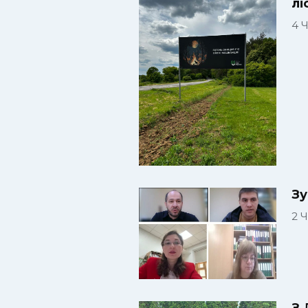
лі
4 
Зу
2 