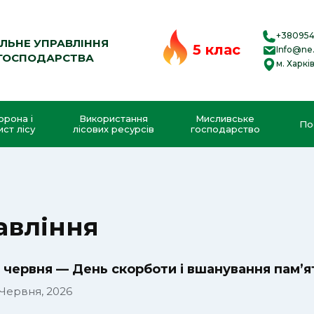
+38095
АЛЬНЕ УПРАВЛІННЯ
5 клас
Info@ne.
 ГОСПОДАРСТВА
м. Харкі
орона і
Використання
Мисливське
По
ист лісу
лісових ресурсів
господарство
авління
 червня — День скорботи і вшанування пам’ят
 Червня, 2026