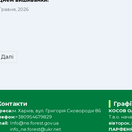
Днем вишиванки!
 Травня, 2026
Далі
Контакти
Граф
реса:
м. Харків, вул. Григорія Сковороди 86
КОСОВ Ол
лефон:
+380954679829
Т.в.о. на
ail:
Info@ne.forest.gov.ua
вівторок, 
info_ne.forest@ukr.net
ПАРФЕНЯ