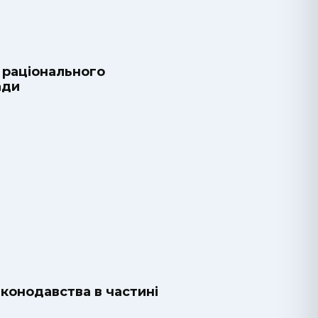
а раціонального
ади
конодавства в частині