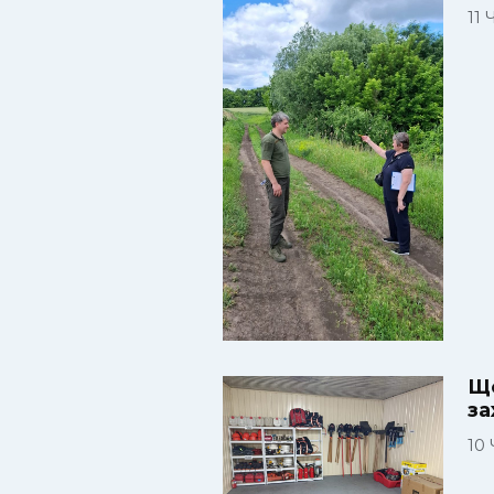
11
Що
за
10