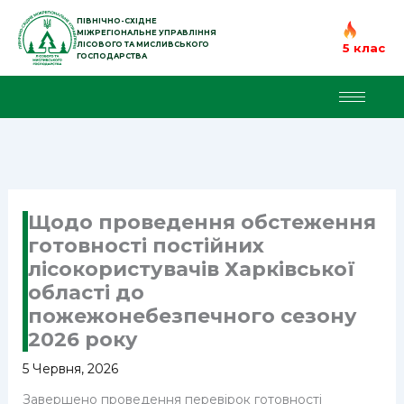
Перейти
до
ПІВНІЧНО-СХІДНЕ
МІЖРЕГІОНАЛЬНЕ УПРАВЛІННЯ
вмісту
ЛІСОВОГО ТА МИСЛИВСЬКОГО
5 клас
ГОСПОДАРСТВА
Щодо проведення обстеження
готовності постійних
лісокористувачів Харківської
області до
пожежонебезпечного сезону
2026 року
5 Червня, 2026
Завершено проведення перевірок готовності