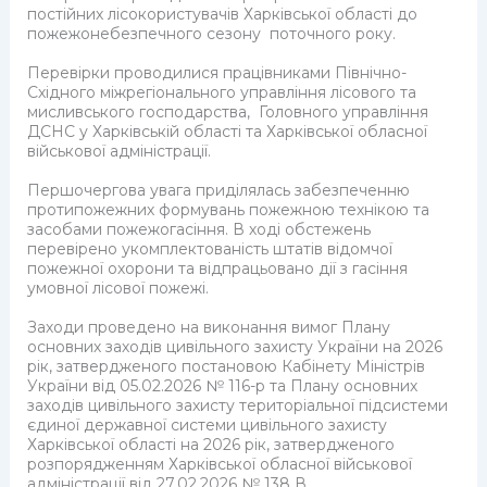
постійних лісокористувачів Харківської області до
пожежонебезпечного сезону поточного року.
Перевірки проводилися працівниками Північно-
Східного міжрегіонального управління лісового та
мисливського господарства, Головного управління
ДСНС у Харківській області та Харківської обласної
військової адміністрації.
Першочергова увага приділялась забезпеченню
протипожежних формувань пожежною технікою та
засобами пожежогасіння. В ході обстежень
перевірено укомплектованість штатів відомчої
пожежної охорони та відпрацьовано дії з гасіння
умовної лісової пожежі.
Заходи проведено на виконання вимог Плану
основних заходів цивільного захисту України на 2026
рік, затвердженого постановою Кабінету Міністрів
України від 05.02.2026 № 116-р та Плану основних
заходів цивільного захисту територіальної підсистеми
єдиної державної системи цивільного захисту
Харківської області на 2026 рік, затвердженого
розпорядженням Харківської обласної військової
адміністрації від 27.02.2026 № 138 В.