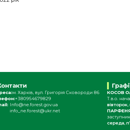
022 рік
Контакти
Граф
реса:
м. Харків, вул. Григорія Сковороди 86
КОСОВ Ол
лефон:
+380954679829
Т.в.о. на
ail:
Info@ne.forest.gov.ua
вівторок, 
info_ne.forest@ukr.net
ПАРФЕНЯ
заступник
середа, п