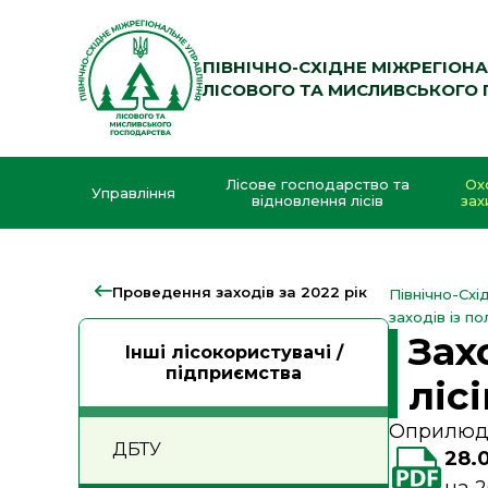
Перейти
до
вмісту
ПІВНІЧНО-СХІДНЕ МІЖРЕГІОН
ЛІСОВОГО ТА МИСЛИВСЬКОГО
Лісове господарство та
Ох
Управління
відновлення лісів
зах
Проведення заходів за 2022 рік
Північно-Схі
заходів із по
Зах
Інші лісокористувачі /
підприємства
ліс
Оприлюдн
ДБТУ
28.