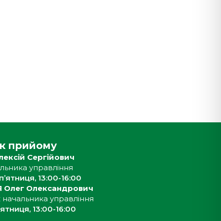
ік прийому
ексій Сергійович
чальника управління
п’ятниця, 13:00-16:00
 Олег Олександрович
 начальника управління
’ятниця, 13:00-16:00