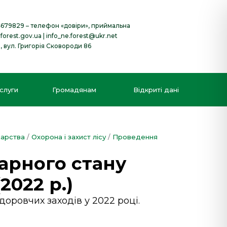
4679829
– телефон «довіри», приймальна
forest.gov.ua
|
info_ne.forest@ukr.net
в, вул. Григорія Сковороди 86
слуги
Громадянам
Відкриті дані
дарства
/
Охорона і захист лісу
/
Проведення
арного стану
2022 р.)
ровчих заходів у 2022 році.