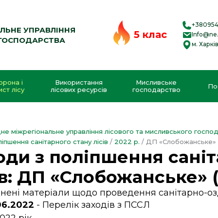
+38095
АЛЬНЕ УПРАВЛІННЯ
5 клас
Info@ne.
 ГОСПОДАРСТВА
м. Харкі
орона і
Використання
Мисливське
По
ист лісу
лісових ресурсів
господарство
дне міжрегіональне управління лісового та мисливського госпо
ліпшення санітарного стану лісів
/
2022 р.
/
ДП «Слобожанське»
оди з поліпшення саніт
ів: ДП «Слобожанське» (
ені матеріали щодо проведення санітарно-оздо
06.2022
Перелік заходів з ПССЛ