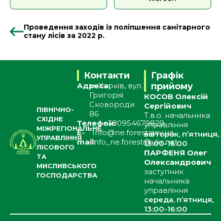
Проведення заходів із поліпшення санітарного
стану лісів за 2022 р.
Контакти
Графік
Адреса:
м. Харків, вул.
прийому
Григорія
КОСОВ Олексій
Сковороди
Сергійович
ПІВНІЧНО-
86
Т.в.о. начальника
СХІДНЕ
Телефон:
+380954679829
управління
МІЖРЕГІОНАЛЬНЕ
E-
Info@ne.forest.gov.ua
вівторок, п’ятниця,
УПРАВЛІННЯ
mail:
info_ne.forest@ukr.net
13:00-16:00
ЛІСОВОГО
ПАРФЕНЯ Олег
ТА
Олександрович
МИСЛИВСЬКОГО
заступник
ГОСПОДАРСТВА
начальника
управління
середа, п’ятниця,
13:00-16:00