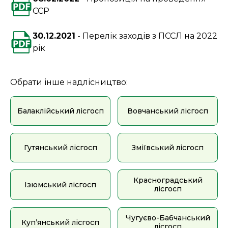
ССР
30.12.2021
Перелік заходів з ПССЛ на 2022
рік
Обрати інше надлісництво:
Балаклійський лісгосп
Вовчанський лісгосп
Гутянський лісгосп
Зміївський лісгосп
Красноградський
Ізюмський лісгосп
лісгосп
Чугуєво-Бабчанський
Куп’янський лісгосп
лісгосп