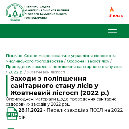
Перейти
до
ПІВНІЧНО-СХІДНЕ
МІЖРЕГІОНАЛЬНЕ УПРАВЛІННЯ
вмісту
ЛІСОВОГО ТА МИСЛИВСЬКОГО
5 клас
ГОСПОДАРСТВА
Північно-Східне міжрегіональне управління лісового та
мисливського господарства
/
Охорона і захист лісу
/
Проведення заходів із поліпшення санітарного стану лісів
/
2022 р.
/
Жовтневий лісгосп
Заходи з поліпшення
санітарного стану лісів у
Жовтневий лісгосп (2022 р.)
Оприлюднені матеріали щодо проведення санітарно-
оздоровчих заходів у 2022 році.
28.11.2022
Перелік заходів з ПССЛ на 2022
рік