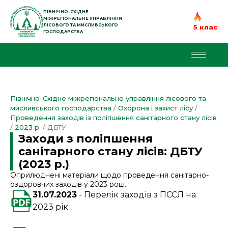
Перейти
до
ПІВНІЧНО-СХІДНЕ
МІЖРЕГІОНАЛЬНЕ УПРАВЛІННЯ
вмісту
ЛІСОВОГО ТА МИСЛИВСЬКОГО
5 клас
ГОСПОДАРСТВА
Північно-Східне міжрегіональне управління лісового та
мисливського господарства
/
Охорона і захист лісу
/
Проведення заходів із поліпшення санітарного стану лісів
/
2023 р.
/
ДБТУ
Заходи з поліпшення
санітарного стану лісів: ДБТУ
(2023 р.)
Оприлюднені матеріали щодо проведення санітарно-
оздоровчих заходів у 2023 році.
31.07.2023
Перелік заходів з ПССЛ на
2023 рік