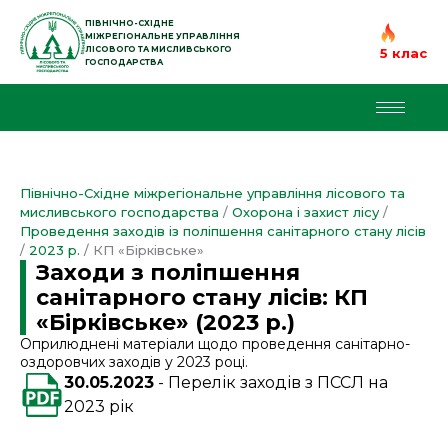
Перейти
до
ПІВНІЧНО-СХІДНЕ
МІЖРЕГІОНАЛЬНЕ УПРАВЛІННЯ
вмісту
ЛІСОВОГО ТА МИСЛИВСЬКОГО
5 клас
ГОСПОДАРСТВА
Північно-Східне міжрегіональне управління лісового та
мисливського господарства
/
Охорона і захист лісу
/
Проведення заходів із поліпшення санітарного стану лісів
/
2023 р.
/
КП «Бірківське»
Заходи з поліпшення
санітарного стану лісів: КП
«Бірківське» (2023 р.)
Оприлюднені матеріали щодо проведення санітарно-
оздоровчих заходів у 2023 році.
30.05.2023
Перелік заходів з ПССЛ на
2023 рік