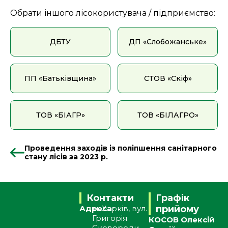
Обрати іншого лісокористувача / підприємство:
ДБТУ
ДП «Слобожанське»
ПП «Батьківщина»
СТОВ «Скіф»
ТОВ «БІАГР»
ТОВ «БІЛАГРО»
Проведення заходів із поліпшення санітарного
стану лісів за 2023 р.
Контакти
Графік
Адреса:
м. Харків, вул.
прийому
Григорія
КОСОВ Олексій
Сковороди