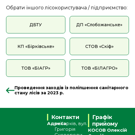
Обрати іншого лісокористувача / підприємство:
ДБТУ
ДП «Слобожанське»
КП «Бірківське»
СТОВ «Скіф»
ТОВ «БІАГР»
ТОВ «БІЛАГРО»
Проведення заходів із поліпшення санітарного
стану лісів за 2023 р.
Контакти
Графік
Адреса:
м. Харків, вул.
прийому
Григорія
КОСОВ Олексій
Сковороди