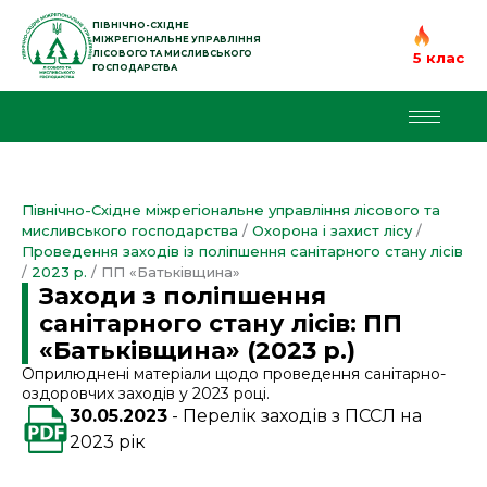
Перейти
до
ПІВНІЧНО-СХІДНЕ
МІЖРЕГІОНАЛЬНЕ УПРАВЛІННЯ
вмісту
ЛІСОВОГО ТА МИСЛИВСЬКОГО
5 клас
ГОСПОДАРСТВА
Північно-Східне міжрегіональне управління лісового та
мисливського господарства
/
Охорона і захист лісу
/
Проведення заходів із поліпшення санітарного стану лісів
/
2023 р.
/
ПП «Батьківщина»
Заходи з поліпшення
санітарного стану лісів: ПП
«Батьківщина» (2023 р.)
Оприлюднені матеріали щодо проведення санітарно-
оздоровчих заходів у 2023 році.
30.05.2023
Перелік заходів з ПССЛ на
2023 рік