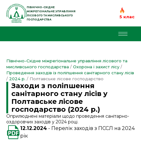
Перейти
до
ПІВНІЧНО-СХІДНЕ
МІЖРЕГІОНАЛЬНЕ УПРАВЛІННЯ
вмісту
ЛІСОВОГО ТА МИСЛИВСЬКОГО
5 клас
ГОСПОДАРСТВА
Північно-Східне міжрегіональне управління лісового та
мисливського господарства
/
Охорона і захист лісу
/
Проведення заходів із поліпшення санітарного стану лісів
/
2024 р.
/
Полтавське лісове господарство
Заходи з поліпшення
санітарного стану лісів у
Полтавське лісове
господарство (2024 р.)
Оприлюднені матеріали щодо проведення санітарно-
оздоровчих заходів у 2024 році.
12.12.2024
Перелік заходів з ПССЛ на 2024
рік