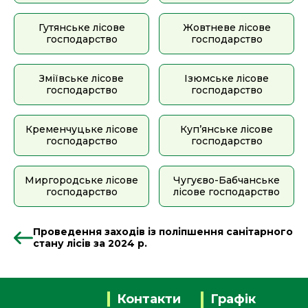
Гутянське лісове
Жовтневе лісове
господарство
господарство
Зміївське лісове
Ізюмське лісове
господарство
господарство
Кременчуцьке лісове
Куп’янське лісове
господарство
господарство
Миргородське лісове
Чугуєво-Бабчанське
господарство
лісове господарство
Проведення заходів із поліпшення санітарного
стану лісів за 2024 р.
Контакти
Графік