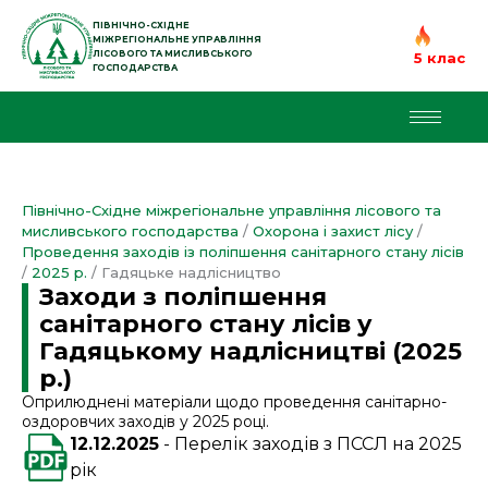
Перейти
до
ПІВНІЧНО-СХІДНЕ
МІЖРЕГІОНАЛЬНЕ УПРАВЛІННЯ
вмісту
ЛІСОВОГО ТА МИСЛИВСЬКОГО
5 клас
ГОСПОДАРСТВА
Північно-Східне міжрегіональне управління лісового та
мисливського господарства
/
Охорона і захист лісу
/
Проведення заходів із поліпшення санітарного стану лісів
/
2025 р.
/
Гадяцьке надлісництво
Заходи з поліпшення
санітарного стану лісів у
Гадяцькому надлісництві (2025
р.)
Оприлюднені матеріали щодо проведення санітарно-
оздоровчих заходів у 2025 році.
12.12.2025
Перелік заходів з ПССЛ на 2025
рік