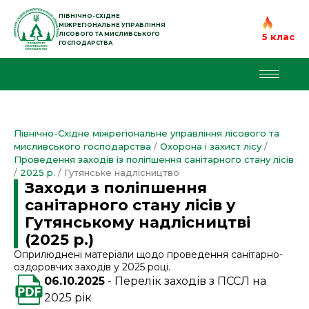
Перейти
до
ПІВНІЧНО-СХІДНЕ
МІЖРЕГІОНАЛЬНЕ УПРАВЛІННЯ
вмісту
ЛІСОВОГО ТА МИСЛИВСЬКОГО
5 клас
ГОСПОДАРСТВА
Північно-Східне міжрегіональне управління лісового та
мисливського господарства
/
Охорона і захист лісу
/
Проведення заходів із поліпшення санітарного стану лісів
/
2025 р.
/
Гутянське надлісництво
Заходи з поліпшення
санітарного стану лісів у
Гутянському надлісництві
(2025 р.)
Оприлюднені матеріали щодо проведення санітарно-
оздоровчих заходів у 2025 році.
06.10.2025
Перелік заходів з ПССЛ на
2025 рік