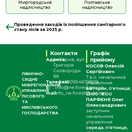
Миргородське
Полтавське
надлісництво
надлісництво
Проведення заходів із поліпшення санітарного
стану лісів за 2025 р.
Контакти
Графік
Адреса:
м. Харків, вул.
прийому
Григорія
КОСОВ Олексій
Сковороди
Сергійович
ПІВНІЧНО-
86
Т.в.о. начальника
СХІДНЕ
Телефон:
+380954679829
управління
МІЖРЕГІОНАЛЬНЕ
E-
Info@ne.forest.gov.ua
вівторок, п’ятниця,
УПРАВЛІННЯ
mail:
info_ne.forest@ukr.net
13:00-16:00
ЛІСОВОГО
ПАРФЕНЯ Олег
ТА
Олександрович
МИСЛИВСЬКОГО
заступник
ГОСПОДАРСТВА
начальника
управління
середа, п’ятниця,