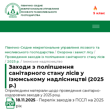
Перейти
до
ПІВНІЧНО-СХІДНЕ
МІЖРЕГІОНАЛЬНЕ УПРАВЛІННЯ
вмісту
ЛІСОВОГО ТА МИСЛИВСЬКОГО
5 клас
ГОСПОДАРСТВА
Північно-Східне міжрегіональне управління лісового та
мисливського господарства
/
Охорона і захист лісу
/
Проведення заходів із поліпшення санітарного стану лісів
/
2025 р.
/
Ізюмське надлісництво
Заходи з поліпшення
санітарного стану лісів у
Ізюмському надлісництві (2025
р.)
Оприлюднені матеріали щодо проведення санітарно-
оздоровчих заходів у 2025 році.
18.11.2025
Перелік заходів з ПССЛ на 2025
рік