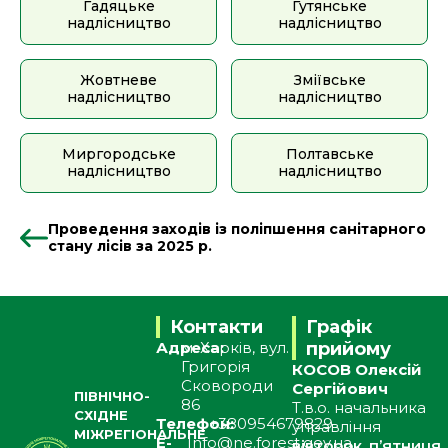
Гадяцьке
Гутянське
надлісництво
надлісництво
Жовтневе
Зміївське
надлісництво
надлісництво
Миргородське
Полтавське
надлісництво
надлісництво
Проведення заходів із поліпшення санітарного
стану лісів за 2025 р.
Контакти
Графік
Адреса:
м. Харків, вул.
прийому
Григорія
КОСОВ Олексій
Сковороди
Сергійович
ПІВНІЧНО-
86
Т.в.о. начальника
СХІДНЕ
Телефон:
+380954679829
управління
МІЖРЕГІОНАЛЬНЕ
E-
Info@ne.forest.gov.ua
вівторок, п’ятниця,