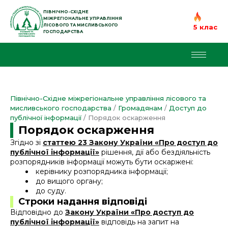
Перейти
до
ПІВНІЧНО-СХІДНЕ
МІЖРЕГІОНАЛЬНЕ УПРАВЛІННЯ
вмісту
ЛІСОВОГО ТА МИСЛИВСЬКОГО
5 клас
ГОСПОДАРСТВА
Північно-Східне міжрегіональне управління лісового та
мисливського господарства
/
Громадянам
/
Доступ до
публічної інформації
/
Порядок оскарження
Порядок оскарження
Згідно зі
статтею 23 Закону України «Про доступ до
публічної інформації»
рішення, дії або бездіяльність
розпорядників інформації можуть бути оскаржені:
керівнику розпорядника інформації;
до вищого органу;
до суду.
Строки надання відповіді
Відповідно до
Закону України «Про доступ до
публічної інформації»
відповідь на запит на