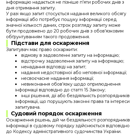
інформацію надається не пізніше п’яти робочих днів з
дня отримання запиту.
У разі якщо запит стосується надання великого обсягу
інформації або потребує пошуку інформації серед
значної кількості даних, строк розгляду запиту може
бути продовжено до 20 робочих днів з обов’язковим
обґрунтуванням такого продовження.
Підстави для оскарження
Запитувач має право оскаржити:
відмову в задоволенні запиту на інформацію;
відстрочку задоволення запиту на інформацію;
ненадання відповіді на запит;
надання недостовірної або неповної інформації;
несвоєчасне надання інформації;
невиконання обов’язку щодо оприлюднення
інформації відповідно до статті 15 Закону;
інші рішення, дії або бездіяльність розпорядників
інформації, що порушують законні права та інтереси
запитувача.
Судовий порядок оскарження
Оскарження рішень, дій чи бездіяльності розпорядників
інформації в судовому порядку здійснюється відповідно
до Кодексу адміністративного судочинства України.