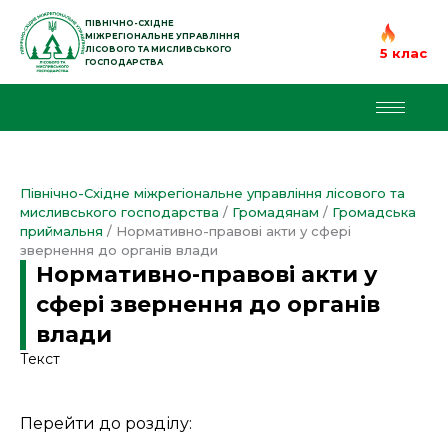
Перейти
до
ПІВНІЧНО-СХІДНЕ
МІЖРЕГІОНАЛЬНЕ УПРАВЛІННЯ
вмісту
ЛІСОВОГО ТА МИСЛИВСЬКОГО
5 клас
ГОСПОДАРСТВА
Північно-Східне міжрегіональне управління лісового та
мисливського господарства
/
Громадянам
/
Громадська
приймальня
/
Нормативно-правові акти у сфері
звернення до органів влади
Нормативно-правові акти у
сфері звернення до органів
влади
Текст
Перейти до розділу: