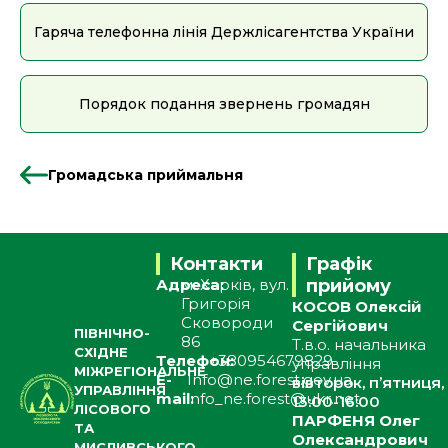
Гаряча телефонна лінія Держлісагентства України
Порядок подання звернень громадян
Громадська приймальня
Контакти
Графік
Адреса:
м. Харків, вул.
прийому
Григорія
КОСОВ Олексій
Сковороди
Сергійович
ПІВНІЧНО-
86
Т.в.о. начальника
СХІДНЕ
Телефон:
+380954679829
управління
МІЖРЕГІОНАЛЬНЕ
E-
Info@ne.forest.gov.ua
вівторок, п’ятниця,
УПРАВЛІННЯ
mail:
info_ne.forest@ukr.net
13:00-16:00
ЛІСОВОГО
ПАРФЕНЯ Олег
ТА
Олександрович
МИСЛИВСЬКОГО