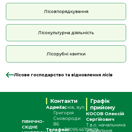
Лісовпорядкування
Лісокультурна діяльність
Лісорубні квитки
Лісове господарство та відновлення лісів
Контакти
Графік
Адреса:
м. Харків, вул.
прийому
Григорія
КОСОВ Олексій
Сковороди
Сергійович
ПІВНІЧНО-
86
Т.в.о. начальника
СХІДНЕ
Телефон:
+380954679829
управління