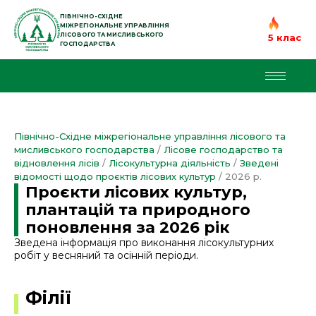
Перейти
до
ПІВНІЧНО-СХІДНЕ
МІЖРЕГІОНАЛЬНЕ УПРАВЛІННЯ
вмісту
ЛІСОВОГО ТА МИСЛИВСЬКОГО
5 клас
ГОСПОДАРСТВА
Північно-Східне міжрегіональне управління лісового та
мисливського господарства
/
Лісове господарство та
відновлення лісів
/
Лісокультурна діяльність
/
Зведені
відомості щодо проєктів лісових культур
/
2026 р.
Проєкти лісових культур,
плантацій та природного
поновлення за 2026 рік
Зведена інформація про виконання лісокультурних
робіт у весняний та осінній періоди.
Філії