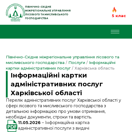
Перейти
до
ПІВНІЧНО-СХІДНЕ
МІЖРЕГІОНАЛЬНЕ УПРАВЛІННЯ
вмісту
ЛІСОВОГО ТА МИСЛИВСЬКОГО
5 клас
ГОСПОДАРСТВА
Північно-Східне міжрегіональне управління лісового та
мисливського господарства
/
Послуги
/
Інформаційні
картки адміністративних послуг
/
Харківська область
Інформаційні картки
адміністративних послуг
Харківської області
Перелік адміністративних послуг Харківської області у
сфері лісового та мисливського господарства з
детальною інформацією про умови отримання,
необхідні документи, строки та вартість.
11.05.2026
– Інформаційна картка
адміністративної послуги з видачі