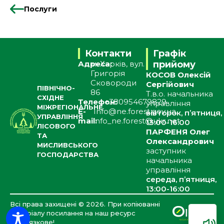
Послуги
Контакти
Графік
Адреса:
м. Харків, вул.
прийому
Григорія
КОСОВ Олексій
Сковороди
Сергійович
ПІВНІЧНО-
86
Т.в.о. начальника
СХІДНЕ
Телефон:
+380954679829
управління
МІЖРЕГІОНАЛЬНЕ
E-
Info@ne.forest.gov.ua
вівторок, п’ятниця,
УПРАВЛІННЯ
mail:
info_ne.forest@ukr.net
13:00-16:00
ЛІСОВОГО
ПАРФЕНЯ Олег
ТА
Олександрович
МИСЛИВСЬКОГО
заступник
ГОСПОДАРСТВА
начальника
управління
середа, п’ятниця,
13:00-16:00
Всі права захищені ©
2026
. При копіюванні
матеріалу посилання на наш ресурс
обов’язкове!